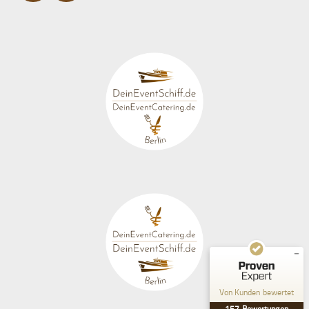
Kundenbewertungen und Erfahrungen zu
deineventschiff.de
SEHR GUT
%
99
Empfehlungen auf
ProvenExpert.com
5,00
/
4,98
140
17
Bewertungen auf
1
Bewertungen von
ProvenExpert.com
anderen Quelle
Von Kunden bewertet
Blick aufs ProvenExpert-Profil werfen
157
Bewertungen