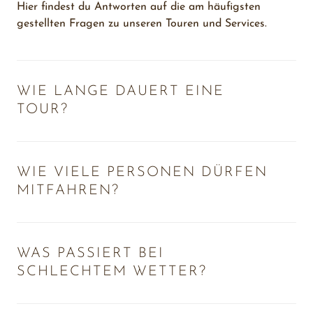
Hier findest du Antworten auf die am häufigsten 
gestellten Fragen zu unseren Touren und Services.
WIE LANGE DAUERT EINE 
TOUR?
Unsere Touren dauern in der Regel zwischen 4 und 5 
WIE VIELE PERSONEN DÜRFEN 
Stunden – je nach Route und gebuchtem Paket. 
MITFAHREN?
Individuelle Verlängerungen sind nach Absprache möglich.
Die maximale Personenzahl ist behördlich festgelegt und 
WAS PASSIERT BEI 
darf nicht überschritten werden. Sie richtet sich nach 
SCHLECHTEM WETTER?
Schiffstyp und Sicherheitsvorgaben.
Bitte beachtet: