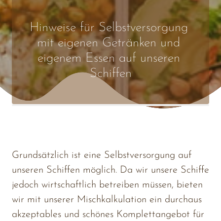
Hinweise 
für 
Selbstversorgung 
mit 
eigenen 
Getränken 
und 
eigenem 
Essen 
auf 
unseren 
Schiffen
Grundsätzlich 
ist 
eine 
Selbstversorgung 
auf 
unseren 
Schiffen 
möglich. 
Da 
wir 
unsere 
Schiffe 
jedoch 
wirtschaftlich 
betreiben 
müssen, 
bieten 
wir 
mit 
unserer 
Mischkalkulation 
ein 
durchaus 
akzeptables 
und 
schönes 
Komplettangebot 
für 