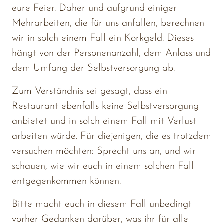
eure 
Feier. 
Daher 
und 
aufgrund 
einiger 
Mehrarbeiten, 
die 
für 
uns 
anfallen, 
berechnen 
wir 
in 
solch 
einem 
Fall 
ein 
Korkgeld. 
Dieses 
hängt 
von 
der 
Personenanzahl, 
dem 
Anlass 
und 
dem 
Umfang 
der 
Selbstversorgung 
ab.
Zum 
Verständnis 
sei 
gesagt, 
dass 
ein 
Restaurant 
ebenfalls 
keine 
Selbstversorgung 
anbietet 
und 
in 
solch 
einem 
Fall 
mit 
Verlust 
arbeiten 
würde. 
Für 
diejenigen, 
die 
es 
trotzdem 
versuchen 
möchten: 
Sprecht 
uns 
an, 
und 
wir 
schauen, 
wie 
wir 
euch 
in 
einem 
solchen 
Fall 
entgegenkommen 
können.
Bitte 
macht 
euch 
in 
diesem 
Fall 
unbedingt 
vorher 
Gedanken 
darüber, 
was 
ihr 
für 
alle 