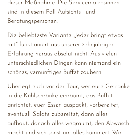
dieser 
Maßnahme. 
Die 
Servicematrosinnen 
sind 
in 
diesem 
Fall 
Aufsichts‒
und 
Beratungspersonen.
Die 
beliebteste 
Variante 
„Jeder 
bringt 
etwas 
mit“ 
funktioniert 
aus 
unserer 
zehnjährigen 
Erfahrung 
heraus 
absolut 
nicht. 
Aus 
vielen 
unterschiedlichen 
Dingen 
kann 
niemand 
ein 
schönes, 
vernünftiges 
Buffet 
zaubern.
Überlegt 
euch 
vor 
der 
Tour, 
wer 
eure 
Getränke 
in 
die 
Kühlschränke 
einräumt, 
das 
Buffet 
anrichtet, 
euer 
Essen 
auspackt, 
vorbereitet, 
eventuell 
Salate 
zubereitet, 
dann 
alles 
aufbaut, 
danach 
alles 
wegräumt, 
den 
Abwasch 
macht 
und 
sich 
sonst 
um 
alles 
kümmert. 
Wir 