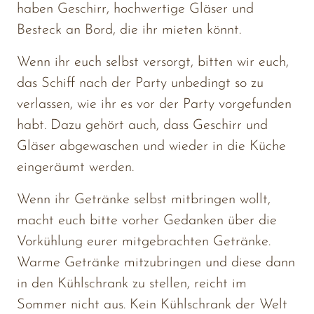
haben 
Geschirr, 
hochwertige 
Gläser 
und 
Besteck 
an 
Bord, 
die 
ihr 
mieten 
könnt.
Wenn 
ihr 
euch 
selbst 
versorgt, 
bitten 
wir 
euch, 
das 
Schiff 
nach 
der 
Party 
unbedingt 
so 
zu 
verlassen, 
wie 
ihr 
es 
vor 
der 
Party 
vorgefunden 
habt. 
Dazu 
gehört 
auch, 
dass 
Geschirr 
und 
Gläser 
abgewaschen 
und 
wieder 
in 
die 
Küche 
eingeräumt 
werden.
Wenn 
ihr 
Getränke 
selbst 
mitbringen 
wollt, 
macht 
euch 
bitte 
vorher 
Gedanken 
über 
die 
Vorkühlung 
eurer 
mitgebrachten 
Getränke. 
Warme 
Getränke 
mitzubringen 
und 
diese 
dann 
in 
den 
Kühlschrank 
zu 
stellen, 
reicht 
im 
Sommer 
nicht 
aus. 
Kein 
Kühlschrank 
der 
Welt 