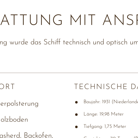
ATTUNG MIT ANS
g wurde das Schiff technisch und optisch u
ORT
TECHNISCHE D
Baujahr: 
1931 
(Niederlande
erpolsterung
Länge: 
19,98 
Meter
olzboden
Tiefgang: 
1,75 
Meter
sherd, Backofen, 