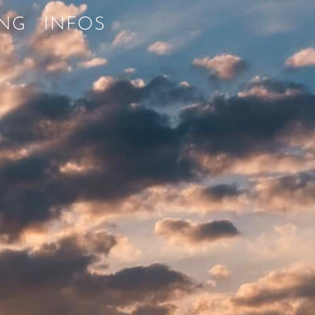
ING
INFOS
A