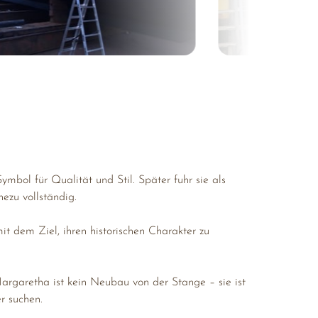
Symbol 
für 
Qualität 
und 
Stil. 
Später 
fuhr 
sie 
als 
hezu 
vollständig.
it 
dem 
Ziel, 
ihren 
historischen 
Charakter 
zu 
argaretha 
ist 
kein 
Neubau 
von 
der 
Stange 
– 
sie 
ist 
r 
suchen.