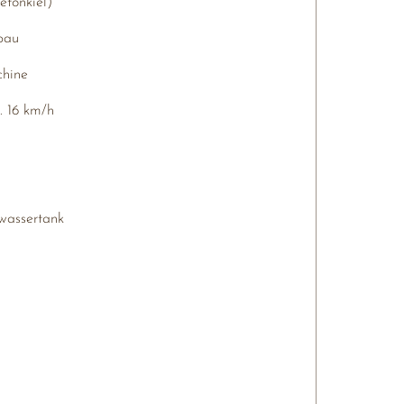
etonkiel)
au
hine
. 
16 
km/h
wassertank