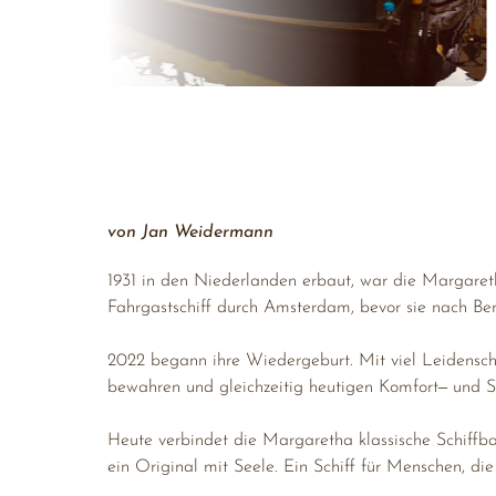
von Jan Weidermann
1931 
in 
den 
Niederlanden 
erbaut, 
war 
die 
Margaret
Fahrgastschiff 
durch 
Amsterdam, 
bevor 
sie 
nach 
Ber
2022 
begann 
ihre 
Wiedergeburt. 
Mit 
viel 
Leidensch
bewahren 
und 
gleichzeitig 
heutigen 
Komfort‒
und 
S
Heute 
verbindet 
die 
Margaretha 
klassische 
Schiffb
ein 
Original 
mit 
Seele. 
Ein 
Schiff 
für 
Menschen, 
die