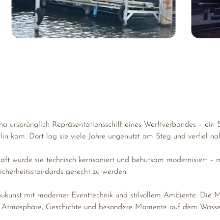
ha 
ursprünglich 
Repräsentationsschiff 
eines 
Werftverbandes 
– 
ein 
lin 
kam. 
Dort 
lag 
sie 
viele 
Jahre 
ungenutzt 
am 
Steg 
und 
verfiel 
na
aft 
wurde 
sie 
technisch 
kernsaniert 
und 
behutsam 
modernisiert 
– 
m
icherheitsstandards 
gerecht 
zu 
werden.
aukunst 
mit 
moderner 
Eventtechnik 
und 
stilvollem 
Ambiente. 
Die 
M
 
Atmosphäre, 
Geschichte 
und 
besondere 
Momente 
auf 
dem 
Wasse