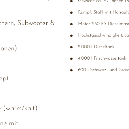
Gewicht: 
ca. 
70 
Tonnen 
(B
Rumpf: 
Stahl 
mit 
Holzaufb
hern, Subwoofer & 
Motor: 
260 
PS 
Dieselmasc
Höchstgeschwindigkeit: 
ca
2.000 
l 
Dieseltank
onen)
4.000 
l 
Frischwassertank
600 
l 
Schwarz‒
und 
Grau
pt
(warm/kalt)
e mit 